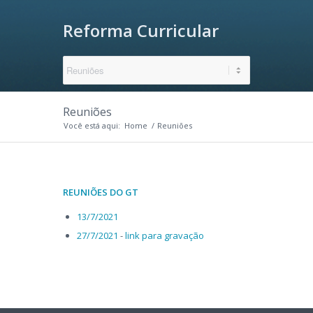
Reforma Curricular
Reuniões
Você está aqui:
Home
/
Reuniões
REUNIÕES DO GT
13/7/2021
27/7/2021
-
link para gravação