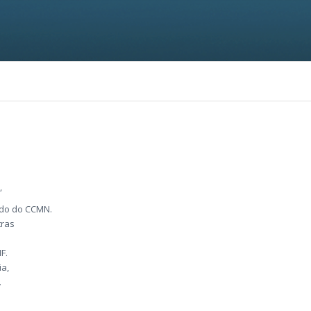
,
do do CCMN.
tras
F.
ia,
.