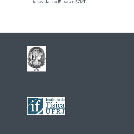
baseadas no IF para o BCMT.