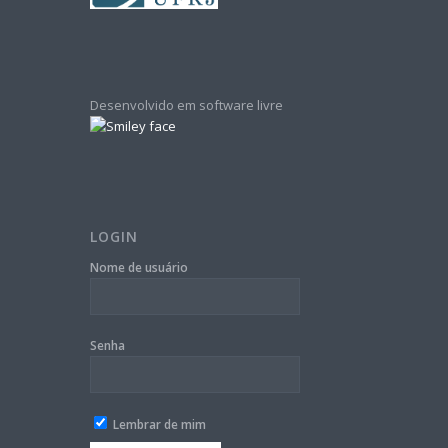
Desenvolvido em software livre
LOGIN
Nome de usuário
Senha
Lembrar de mim