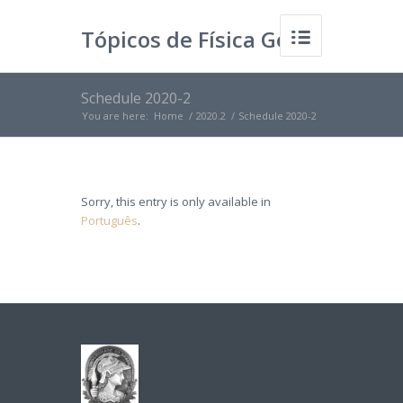
Tópicos de Física Geral
Schedule 2020-2
I
You are here:
Home
/
2020.2
/
Schedule 2020-2
Sorry, this entry is only available in
Português
.