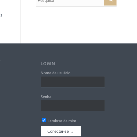
os
e
LOGIN
Nome de usuário
Senha
Lembrar de mim