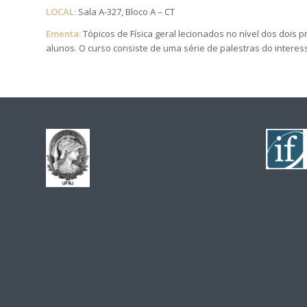
LOCAL:
Sala A-327, Bloco A – CT
Ementa:
Tópicos de Física geral lecionados no nível dos dois
alunos. O curso consiste de uma série de palestras do interess