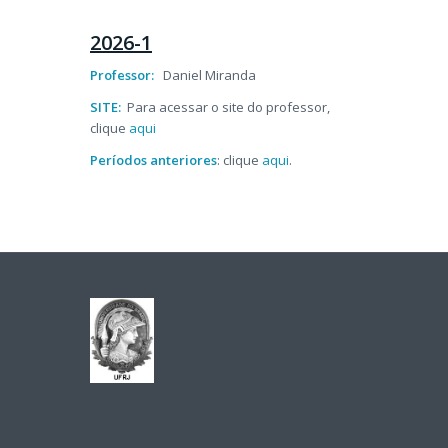
2026-1
Professor:
Daniel Miranda
SITE:
Para acessar o site do professor,
clique
aqui
Períodos anteriores
: clique
aqui
.