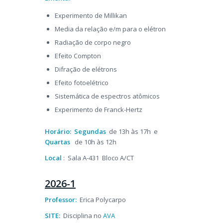
Experimento de Millikan
Media da relação e/m para o elétron
Radiação de corpo negro
Efeito Compton
Difração de elétrons
Efeito fotoelétrico
Sistemática de espectros atômicos
Experimento de Franck-Hertz
Horário:
Segundas
de 13h às 17h e
Quartas
de 10h às 12h
Local
: Sala A-431 Bloco A/CT
2026-1
Professor:
Erica Polycarpo
SITE:
Disciplina no
AVA