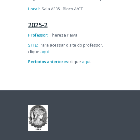
Local:
Sala A335
Bloco A/CT
2025-2
Professor:
Thereza Paiva
SITE:
Para acessar o site do professor,
clique
aqui
Períodos anteriores
: clique
aqui
.